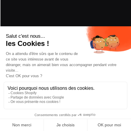
COUTEAUX
Ajouter au panier
—
€524,30
CHOISIR FIXATION
MONTAGE
/2