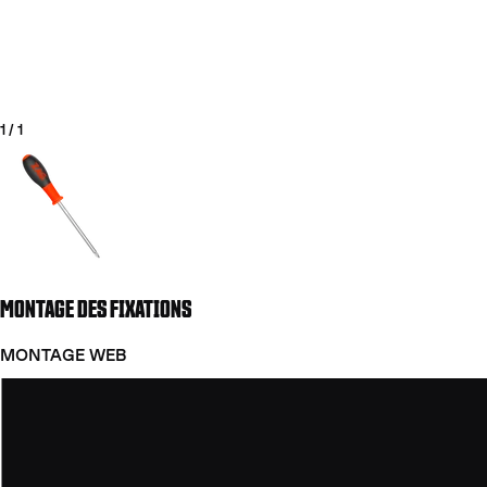
1
/
1
Aller à la diapositive 1
MONTAGE DES FIXATIONS
COUTEAUX
MONTAGE WEB