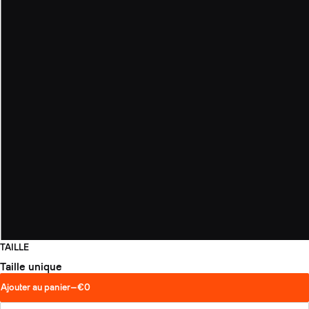
TAILLE
Taille unique
Ajouter au panier
—
€0