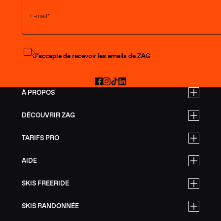
S'abonner à la newsletter
J’accepte de recevoir les emails de ZAG
Facebook
Instagram
TikTok
LinkedIn
À PROPOS
DÉCOUVRIR ZAG
TARIFS PRO
AIDE
SKIS FREERIDE
SKIS RANDONNÉE