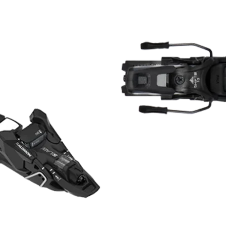
RECHERCHES POPULAI
Skis freeride
Equ