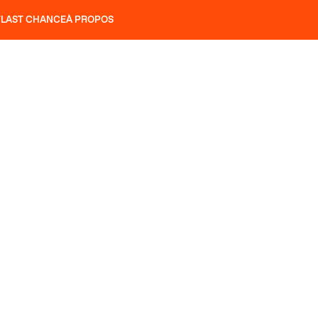
T
LAST CHANCE
À PROPOS
NS
SLAP 92
UBAC 102
SLAP 112
SLAP 92
UBAC 
COUTEAUX
P 104 LITE
RECHERCHER