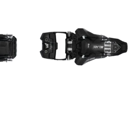
RES
ipement