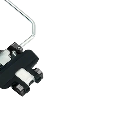
RECHERCHES POPULAI
Skis freeride
Equ