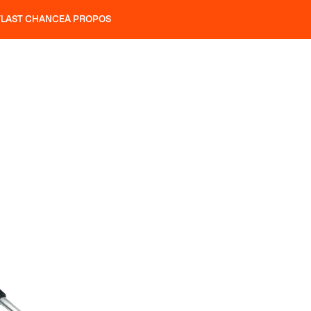
T
LAST CHANCE
À PROPOS
NS
SLAP 92
UBAC 102
SLAP 112
SLAP 92
UBAC 
COUTEAUX
P 104 LITE
RECHERCHER