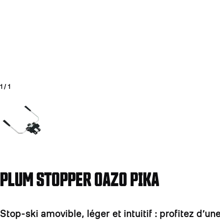
1
/
1
Aller à la diapositive 1
PLUM STOPPER OAZO PIKA
Stop-ski amovible, léger et intuitif : profitez d’