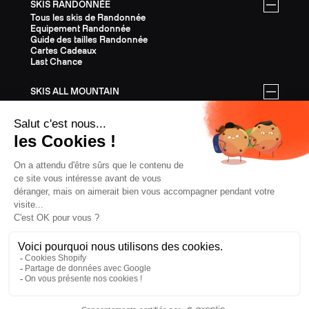
SKIS RANDONNÉE
Tous les skis de Randonnée
Equipement Randonnée
Guide des tailles Randonnée
Cartes Cadeaux
Last Chance
SKIS ALL MOUNTAIN
Tous les skis All Mountain
Equipement All Mountain
Guide des tailles All Mountain
Cartes Cadeaux
Last Chance
ÉQUIPEMENT
Tout l'Équipement
Casques
Fixations
Bâtons
Peaux
Couteaux
Textile
Cartes Cadeaux
Last Chance
CONFIDENTIALITÉ
CGV
MENTIONS LÉGALES
COOKIES