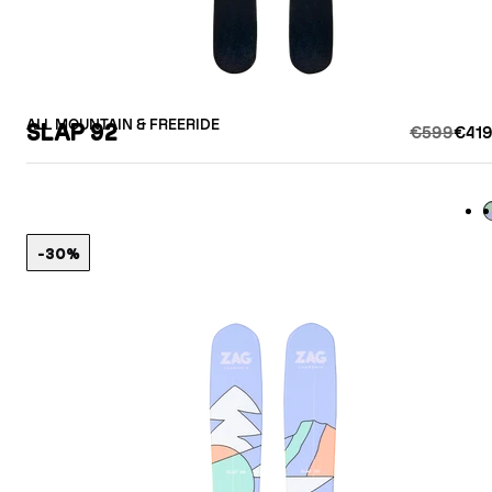
ALL MOUNTAIN & FREERIDE
SLAP 92
€599
€419
L
-30%