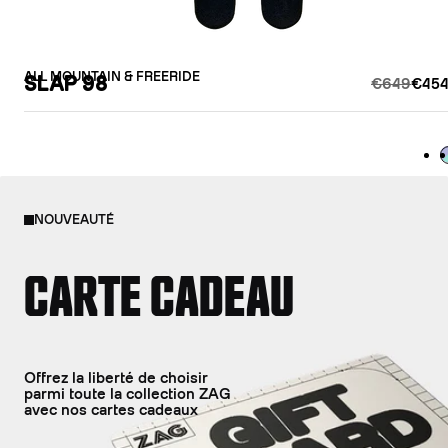
ALL MOUNTAIN & FREERIDE
SLAP 98
€649
€454
L
NOUVEAUTÉ
CARTE CADEAU
Offrez la liberté de choisir
parmi toute la collection ZAG
avec nos cartes cadeaux