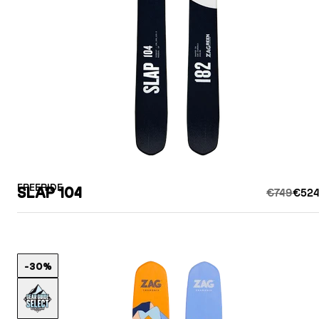
FREERIDE
SLAP 104
€749
€524
-30%