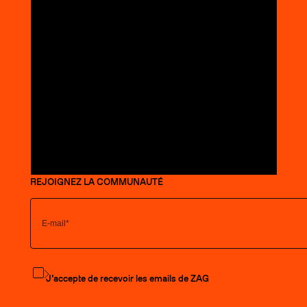
REJOIGNEZ LA COMMUNAUTÉ
S'abonner à la newsletter
J’accepte de recevoir les emails de ZAG