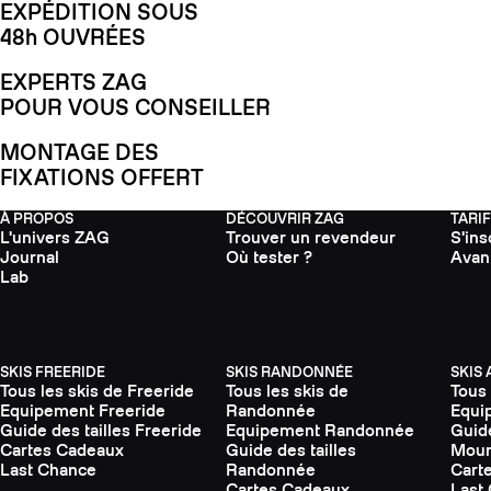
EXPÉDITION SOUS
48h OUVRÉES
EXPERTS ZAG
POUR VOUS CONSEILLER
MONTAGE DES
FIXATIONS OFFERT
À PROPOS
DÉCOUVRIR ZAG
TARI
L'univers ZAG
Trouver un revendeur
S'ins
Journal
Où tester ?
Avan
Lab
SKIS FREERIDE
SKIS RANDONNÉE
SKIS
Tous les skis de Freeride
Tous les skis de
Tous 
Equipement Freeride
Randonnée
Equi
Guide des tailles Freeride
Equipement Randonnée
Guide
Cartes Cadeaux
Guide des tailles
Moun
Last Chance
Randonnée
Cart
Cartes Cadeaux
Last