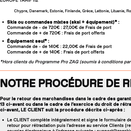
EUROPE TARIF n2
Chypre, Danemark, Estonie, Finlande, Grèce, Lettonie, Lituanie, R
Skis ou commandes mixtes (sksi + équipement)* :
Commande de - de 720€ : 27,00€ de Frais de port
Commande de + de 720€ : Frais de port offerts
Équipement seul* :
Commande de - de 140€ : 22,00€ de Frais de port
Commande de + de 140€ : Frais de port offerts
*Hors clients du Programme Pro ZAG (soumis à conditions part
NOTRE PROCÉDURE DE 
Pour le retour des marchandises dans le cadre des garanti
13 ci-avant ou dans le cadre de l’exercice du droit de rétrac
ci-avant, LE CLIENT suit la procédure décrite ci-après :
Le CLIENT complète intégralement et signe le formulaire de
retour pour rétractation puis l’adresse au service Clients (
courrier électronique à l’adresse suivante : support@zagsk