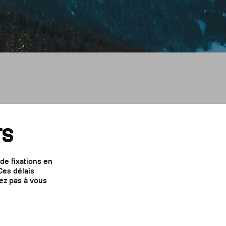
On
tours
TS
e fixations en
es délais
tez pas à vous