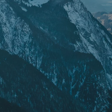
RECHERCHES POPULAI
Skis freeride
Equ