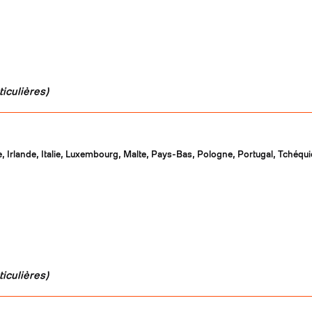
iculières)
, Irlande, Italie, Luxembourg, Malte, Pays-Bas, Pologne, Portugal, Tchéqui
iculières)