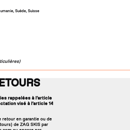
oumanie, Suède, Suisse
iculières)
RETOURS
es rappelées à l’article
tation visé à l’article 14
 retour en garantie ou de
retours) de ZAG SKIS par
is.com ou encore par