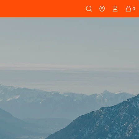
108
PEAUX