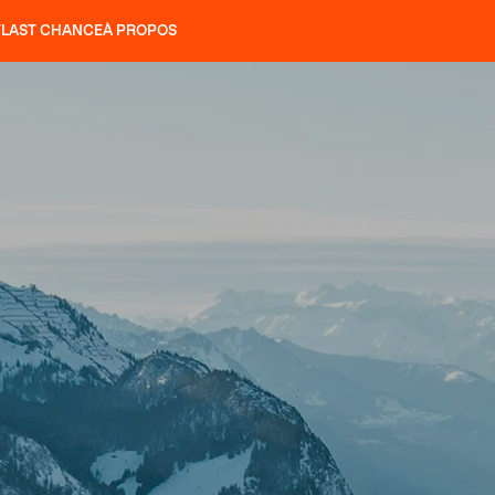
T
LAST CHANCE
À PROPOS
NS
SLAP 92
UBAC 102
SLAP 112
SLAP 92
UBAC 
COUTEAUX
P 104 LITE
RECHERCHER