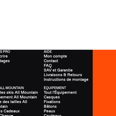
FS PRO
AIDE
crire
Mon compte
tages
Contact
FAQ
SAV et Garantie
Livraisons & Retours
Instructions de montage
 ALL MOUNTAIN
ÉQUIPEMENT
les skis All Mountain
Tout l'Équipement
pement All Mountain
Casques
 des tailles All
Fixations
tain
Bâtons
es Cadeaux
Peaux
 Chance
Couteaux