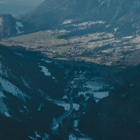
RES
ipement