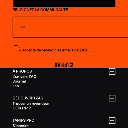
REJOIGNEZ LA COMMUNAUTÉ
S'abonner à la newsletter
J’accepte de recevoir les emails de ZAG
Facebook
Instagram
TikTok
LinkedIn
À PROPOS
L'univers ZAG
Journal
Lab
DÉCOUVRIR ZAG
Trouver un revendeur
Où tester ?
TARIFS PRO
S'inscrire