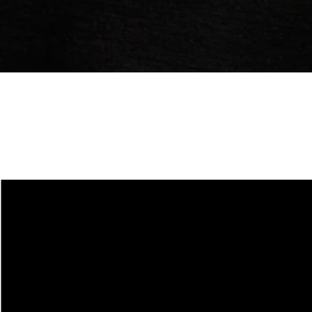
Guide des tailles
pour base layers
COUTEAUX