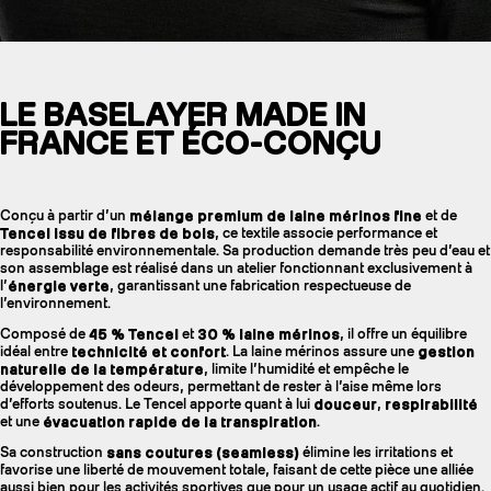
LE BASELAYER MADE IN
FRANCE ET ÉCO-CONÇU
Conçu à partir d’un
mélange premium de laine mérinos fine
et de
Tencel issu de fibres de bois
, ce textile associe performance et
responsabilité environnementale. Sa production demande très peu d’eau et
son assemblage est réalisé dans un atelier fonctionnant exclusivement à
l’
énergie verte
, garantissant une fabrication respectueuse de
l’environnement.
Composé de
45 % Tencel
et
30 % laine mérinos
, il offre un équilibre
idéal entre
technicité et confort
. La laine mérinos assure une
gestion
naturelle de la température
, limite l’humidité et empêche le
développement des odeurs, permettant de rester à l’aise même lors
d’efforts soutenus. Le Tencel apporte quant à lui
douceur
,
respirabilité
et une
évacuation rapide de la transpiration
.
Sa construction
sans coutures (seamless)
élimine les irritations et
favorise une liberté de mouvement totale, faisant de cette pièce une alliée
aussi bien pour les activités sportives que pour un usage actif au quotidien.