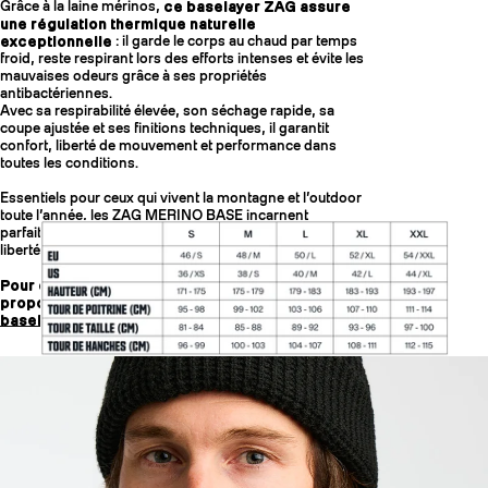
Grâce à la laine mérinos,
ce baselayer ZAG assure
une régulation thermique naturelle
exceptionnelle
: il garde le corps au chaud par temps
froid, reste respirant lors des efforts intenses et évite les
mauvaises odeurs grâce à ses propriétés
antibactériennes.
Avec sa respirabilité élevée, son séchage rapide, sa
coupe ajustée et ses finitions techniques, il garantit
confort, liberté de mouvement et performance dans
toutes les conditions.
Essentiels pour ceux qui vivent la montagne et l’outdoor
toute l’année, les ZAG MERINO BASE incarnent
parfaitement l’ADN ZAG : performance, durabilité et
liberté d’action.
Pour convenir aux différentes morphologies, nous
proposons des
baselayers pour hommes
et des
baselayers pour femmes.