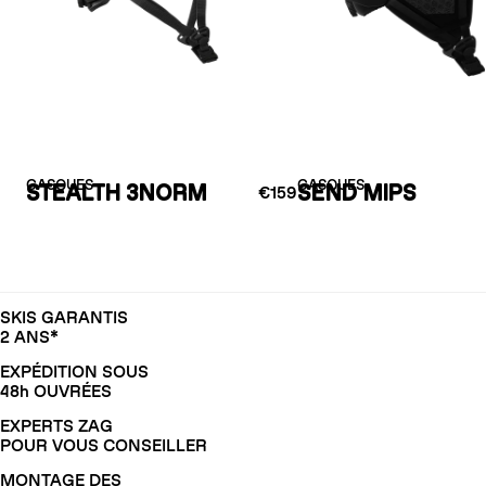
CASQUES
CASQUES
STEALTH 3NORM
SEND MIPS
€159
SKIS GARANTIS
2 ANS*
EXPÉDITION SOUS
48h OUVRÉES
EXPERTS ZAG
POUR VOUS CONSEILLER
MONTAGE DES