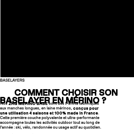
BASELAYERS
COMMENT CHOISIR SON
BASELAYER EN MÉRINO ?
Nos
ZAG MERINO BASE
sont des t-shirts techniques
aux manches longues, en laine mérinos,
conçus pour
une utilisation 4 saisons et 100% made in France
.
Cette première couche polyvalente et ultra-performante
accompagne toutes les activités outdoor tout au long de
l’année : ski, vélo, randonnée ou usage actif au quotidien.