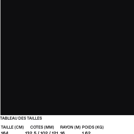
TABLEAU DES TAILLES
TAILLE (CM)
COTES (MM)
RAYON (M)
POIDS (KG)
164
132.5 / 102 / 121
16
1.62