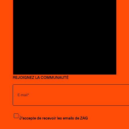
REJOIGNEZ LA COMMUNAUTÉ
S'abonner à la newsletter
J’accepte de recevoir les emails de ZAG