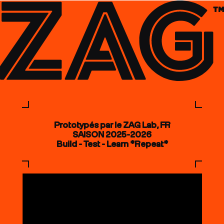
Prototypés par le ZAG Lab, FR
SAISON 2025-2026
Build - Test - Learn *Repeat*