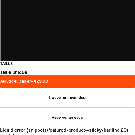
SLAP 104
LITE
SLAP 92
SLA
UBAC 102
UBAC
TAILLE
Taille unique
Ajouter au panier
—
€29,90
Trouver un revendeur
BÂTONS
F
Réserver un essai
Liquid error (snippets/featured-product--sticky-bar line 20):