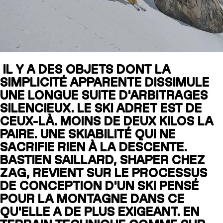
SLAP 104
LITE
IL Y A DES OBJETS DONT LA
SLAP 92
SLA
SIMPLICITÉ APPARENTE DISSIMULE
UBAC 102
UBAC
UNE LONGUE SUITE D'ARBITRAGES
SILENCIEUX. LE SKI ADRET EST DE
CEUX-LÀ. MOINS DE DEUX KILOS LA
PAIRE. UNE SKIABILITÉ QUI NE
SACRIFIE RIEN À LA DESCENTE.
BASTIEN SAILLARD, SHAPER CHEZ
ZAG, REVIENT SUR LE PROCESSUS
DE CONCEPTION D'UN SKI PENSÉ
BÂTONS
F
POUR LA MONTAGNE DANS CE
QU'ELLE A DE PLUS EXIGEANT. EN