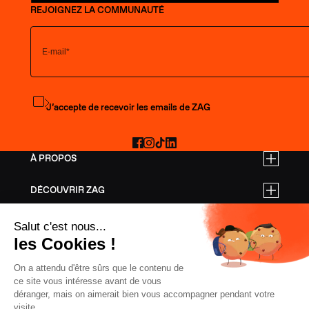
REJOIGNEZ LA COMMUNAUTÉ
S'abonner à la newsletter
J’accepte de recevoir les emails de ZAG
Facebook
Instagram
TikTok
LinkedIn
À PROPOS
DÉCOUVRIR ZAG
TARIFS PRO
AIDE
SKIS FREERIDE