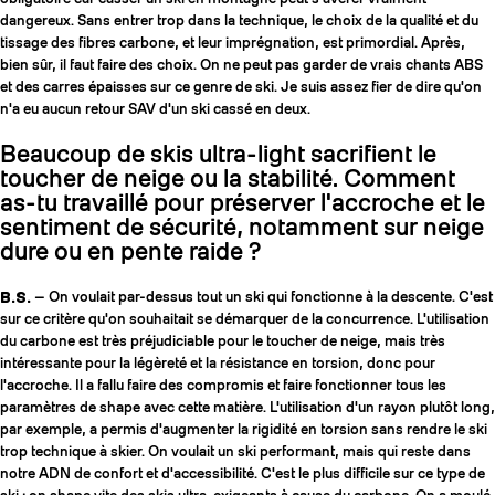
dangereux. Sans entrer trop dans la technique, le choix de la qualité et du
tissage des fibres carbone, et leur imprégnation, est primordial. Après,
bien sûr, il faut faire des choix. On ne peut pas garder de vrais chants ABS
et des carres épaisses sur ce genre de ski. Je suis assez fier de dire qu'on
n'a eu aucun retour SAV d'un ski cassé en deux.
Beaucoup de skis ultra-light sacrifient le
toucher de neige ou la stabilité. Comment
as-tu travaillé pour préserver l'accroche et le
sentiment de sécurité, notamment sur neige
dure ou en pente raide ?
B.S.
— On voulait par-dessus tout un ski qui fonctionne à la descente. C'est
sur ce critère qu'on souhaitait se démarquer de la concurrence. L'utilisation
du carbone est très préjudiciable pour le toucher de neige, mais très
intéressante pour la légèreté et la résistance en torsion, donc pour
l'accroche. Il a fallu faire des compromis et faire fonctionner tous les
paramètres de shape avec cette matière. L'utilisation d'un rayon plutôt long,
par exemple, a permis d'augmenter la rigidité en torsion sans rendre le ski
trop technique à skier. On voulait un ski performant, mais qui reste dans
notre ADN de confort et d'accessibilité. C'est le plus difficile sur ce type de