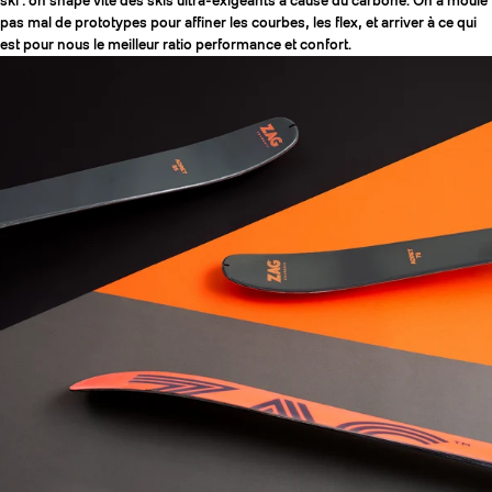
ski : on shape vite des skis ultra-exigeants à cause du carbone. On a moulé
pas mal de prototypes pour affiner les courbes, les flex, et arriver à ce qui
est pour nous le meilleur ratio performance et confort.