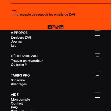
S'abonner à la newsletter
J’accepte de recevoir les emails de ZAG
Facebook
Instagram
TikTok
LinkedIn
À PROPOS
L'univers ZAG
Journal
Lab
DÉCOUVRIR ZAG
Trouver un revendeur
Où tester ?
TARIFS PRO
S'inscrire
Avantages
AIDE
Mon compte
Contact
FAQ