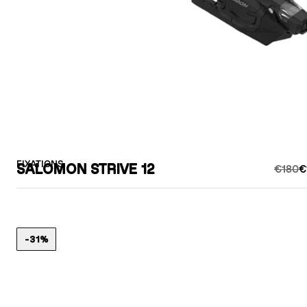
FIXATIONS
SALOMON STRIVE 12
€180
€
-31%