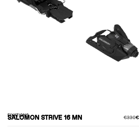
FIXATIONS
SALOMON STRIVE 16 MN
€330
€