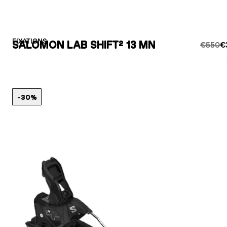
FIXATIONS
SALOMON LAB SHIFT² 13 MN
€550
€
-30%