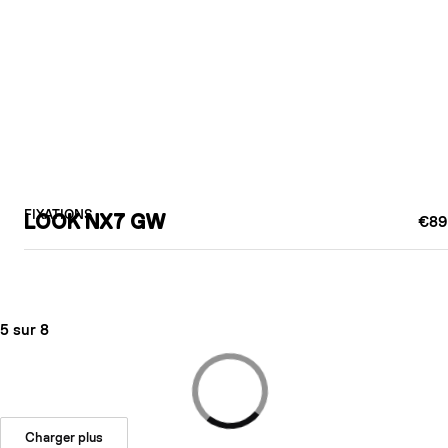
FIXATIONS
LOOK NX7 GW
€89
5 sur 8
Charger plus