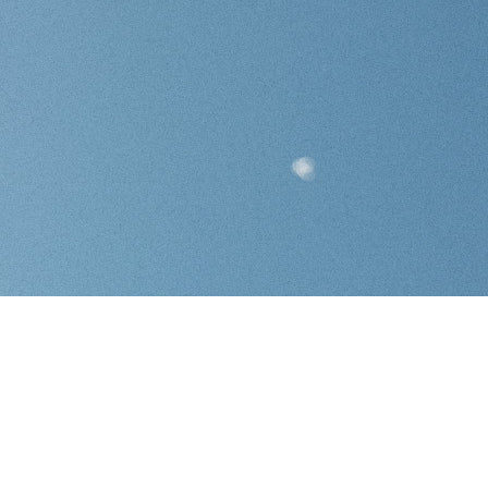
RES
ipement
FREERIDE