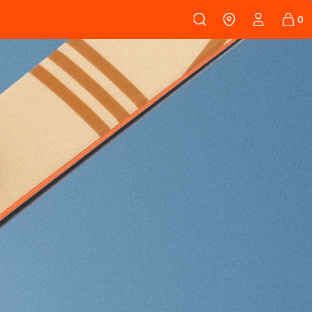
108
PEAUX