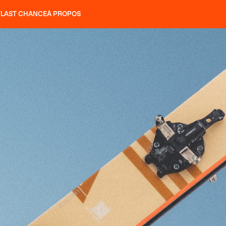
T
LAST CHANCE
À PROPOS
NS
SLAP 92
UBAC 102
SLAP 112
SLAP 92
UBAC 
COUTEAUX
P 104 LITE
RECHERCHER