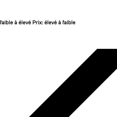
 dirait que vous n'avez encore rien ajouté. Chang
 faible à élevé
Prix: élevé à faible