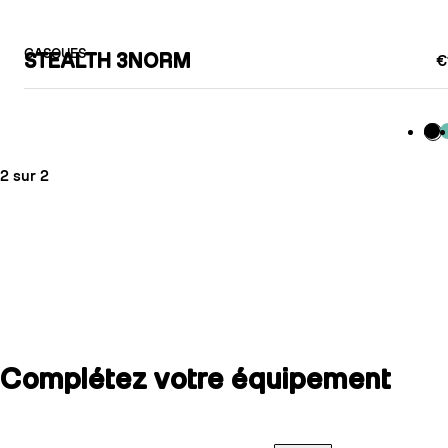
CASQUES
STEALTH 3NORM
€
Bla
M
2 sur 2
Complétez votre équipement