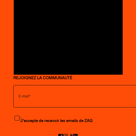
REJOIGNEZ LA COMMUNAUTÉ
S'abonner à la newsletter
J’accepte de recevoir les emails de ZAG