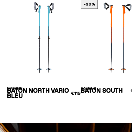
-30%
BATONS
BATONS
BATON NORTH VARIO
BATON SOUTH
€119
BLEU