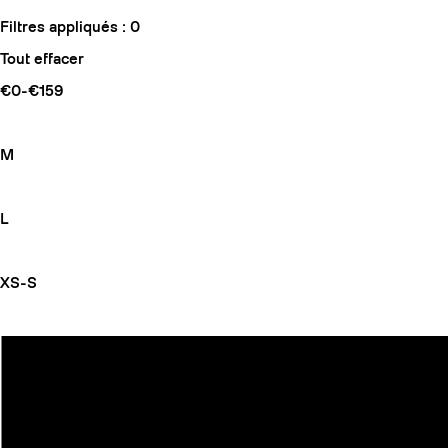
Filtres appliqués :
0
Tout effacer
€0-€159
M
L
XS-S