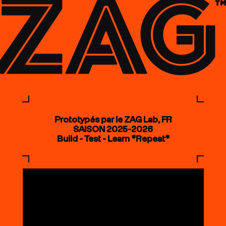
Prototypés par le ZAG Lab, FR
SAISON 2025-2026
Build - Test - Learn *Repeat*