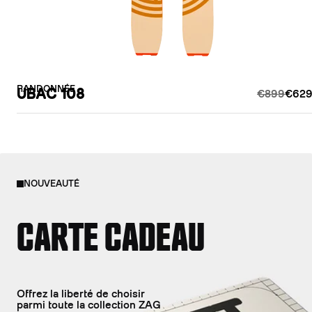
RANDONNÉE
UBAC 108
€899
€629
NOUVEAUTÉ
CARTE CADEAU
Offrez la liberté de choisir
parmi toute la collection ZAG