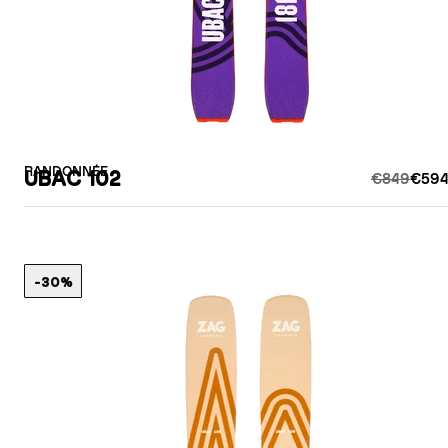
RANDONNÉE
UBAC 102
€849
€594
-30%