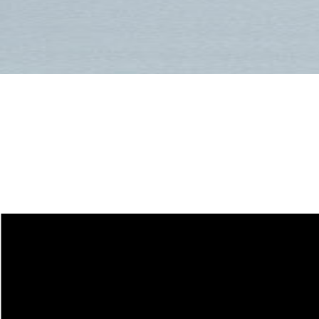
Guide des tailles
pour skis de Freeride
et All Mountain
COUTEAUX