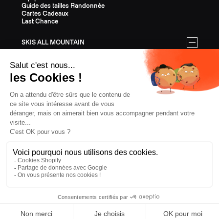
Guide des tailles Randonnée
Cartes Cadeaux
Last Chance
SKIS ALL MOUNTAIN
Tous les skis All Mountain
Equipement All Mountain
Guide des tailles All Mountain
Cartes Cadeaux
Last Chance
ÉQUIPEMENT
Tout l'Équipement
Casques
Fixations
Bâtons
Peaux
Couteaux
Textile
Cartes Cadeaux
Last Chance
CONFIDENTIALITÉ
CGV
MENTIONS LÉGALES
COOKIES
LUXEMBOURG, € EUR
ZAG
2026