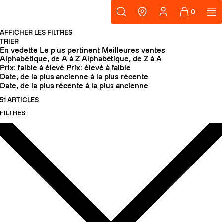
Passer au contenu
Support
ZAG
Où nous tr
AFFICHER LES FILTRES
RECHERCHES POPULAIRES
TRIER
En vedette
Le plus pertinent
Meilleures ventes
Skis freeride
Equipement
Alphabétique, de A à Z
Alphabétique, de Z à A
Prix: faible à élevé
Prix: élevé à faible
SLAP 98
On dirait que
Date, de la plus ancienne à la plus récente
vous n'avez
Date, de la plus récente à la plus ancienne
encore rien
51 ARTICLES
ajouté.
MATA TI
MAT
Changeons cela.
FILTRES
UBAC 89
UBA
NOUVEAU
Cartes 
CASQUES