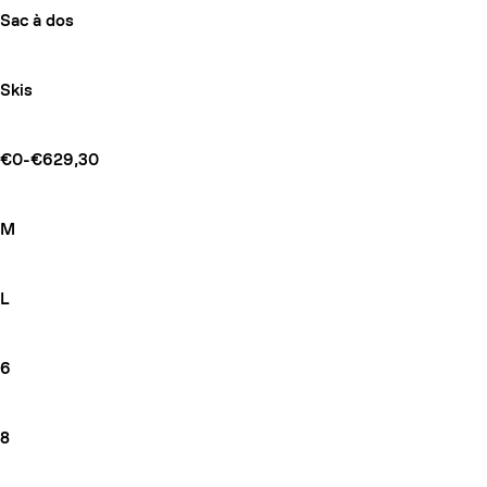
Sac à dos
Skis
€0-€629,30
M
L
COUTEAUX
6
8