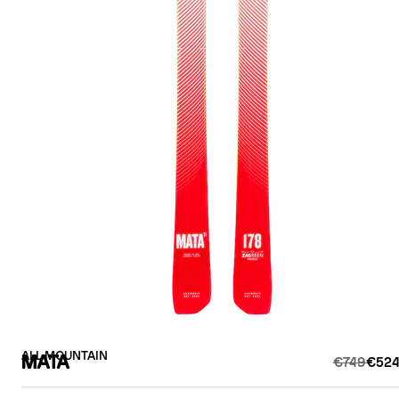
ALL MOUNTAIN
MATA
€749
€524