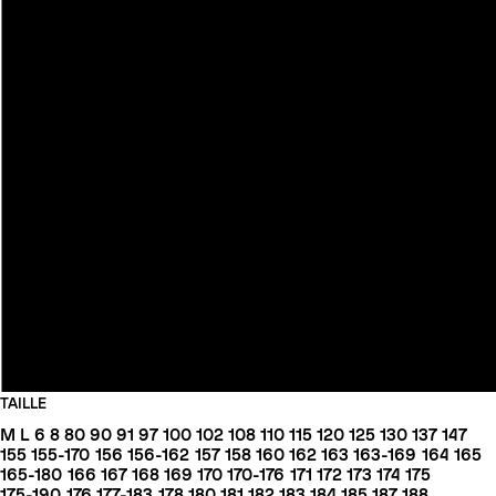
TAILLE
M
L
6
8
80
90
91
97
100
102
108
110
115
120
125
130
137
147
155
155-170
156
156-162
157
158
160
162
163
163-169
164
165
165-180
166
167
168
169
170
170-176
171
172
173
174
175
175-190
176
177-183
178
180
181
182
183
184
185
187
188