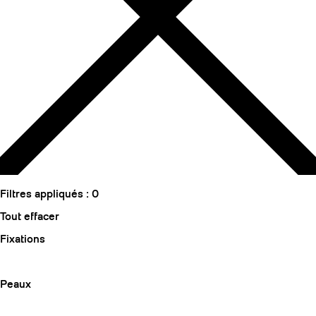
SLAP 104
LITE
SLAP 92
SLA
UBAC 102
UBAC
Filtres appliqués :
0
Tout effacer
Fixations
BÂTONS
F
Peaux