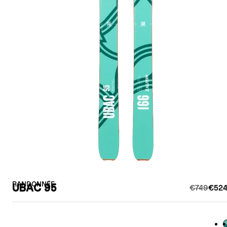
RANDONNÉE
UBAC 95
€749
€524
G