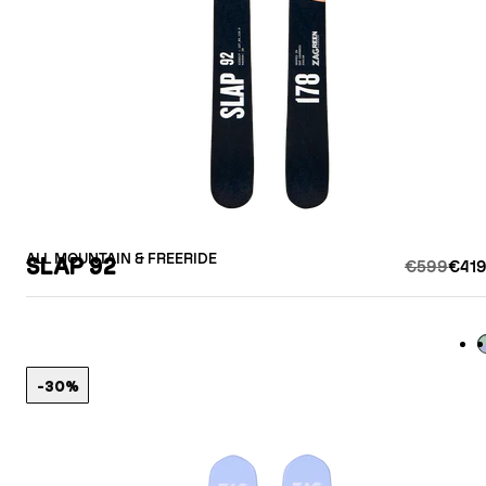
ALL MOUNTAIN & FREERIDE
SLAP 92
€599
€419
L
-30%