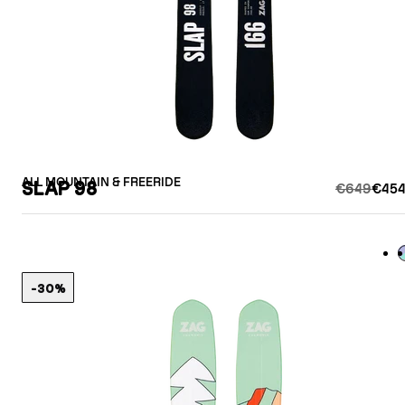
ALL MOUNTAIN & FREERIDE
SLAP 98
€649
€454
L
-30%