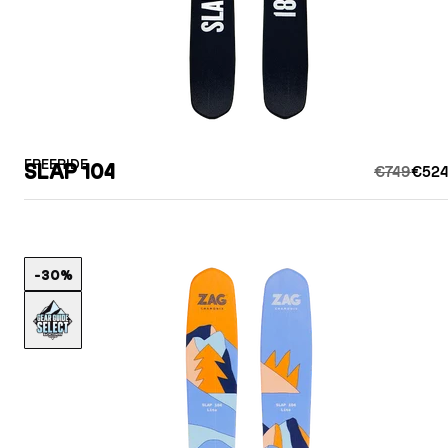
FREERIDE
SLAP 104
€749
€524
-30%