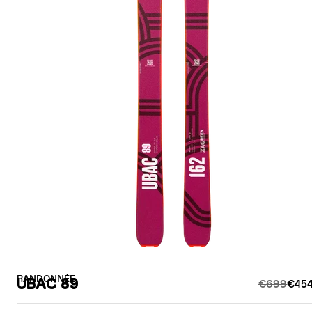
RANDONNÉE
UBAC 89
€699
€454