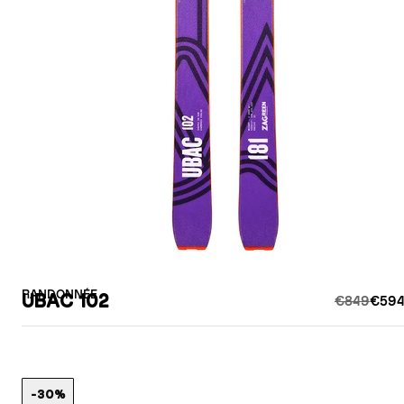
RANDONNÉE
UBAC 102
€849
€594
-30%