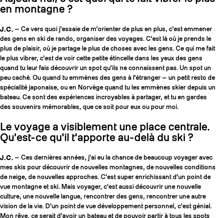
en montagne ?
J.C.
— Ce vers quoi j'essaie de m'orienter de plus en plus, c'est emmener
des gens en ski de rando, organiser des voyages. C'est là où je prends le
plus de plaisir, où je partage le plus de choses avec les gens. Ce qui me fait
le plus vibrer, c'est de voir cette petite étincelle dans les yeux des gens
quand tu leur fais découvrir un spot qu'ils ne connaissent pas. Un spot un
peu caché. Ou quand tu emmènes des gens à l'étranger — un petit resto de
spécialité japonaise, ou en Norvège quand tu les emmènes skier depuis un
bateau. Ce sont des expériences incroyables à partager, et tu en gardes
des souvenirs mémorables, que ce soit pour eux ou pour moi.
Le voyage a visiblement une place centrale.
Qu'est-ce qu'il t'apporte au-delà du ski ?
J.C.
— Ces dernières années, j'ai eu la chance de beaucoup voyager avec
mes skis pour découvrir de nouvelles montagnes, de nouvelles conditions
de neige, de nouvelles approches. C'est super enrichissant d'un point de
vue montagne et ski. Mais voyager, c'est aussi découvrir une nouvelle
culture, une nouvelle langue, rencontrer des gens, rencontrer une autre
vision de la vie. D'un point de vue développement personnel, c'est génial.
Mon rêve, ce serait d'avoir un bateau et de pouvoir partir à tous les spots