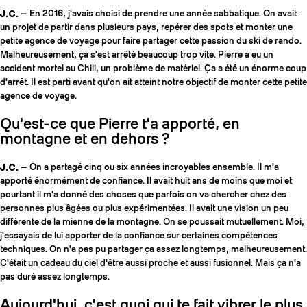
J.C.
— En 2016, j'avais choisi de prendre une année sabbatique. On avait
un projet de partir dans plusieurs pays, repérer des spots et monter une
petite agence de voyage pour faire partager cette passion du ski de rando.
Malheureusement, ça s'est arrêté beaucoup trop vite. Pierre a eu un
accident mortel au Chili, un problème de matériel. Ça a été un énorme coup
d'arrêt. Il est parti avant qu'on ait atteint notre objectif de monter cette petite
agence de voyage.
Qu'est-ce que Pierre t'a apporté, en
montagne et en dehors ?
J.C.
— On a partagé cinq ou six années incroyables ensemble. Il m'a
apporté énormément de confiance. Il avait huit ans de moins que moi et
pourtant il m'a donné des choses que parfois on va chercher chez des
personnes plus âgées ou plus expérimentées. Il avait une vision un peu
différente de la mienne de la montagne. On se poussait mutuellement. Moi,
j'essayais de lui apporter de la confiance sur certaines compétences
techniques. On n'a pas pu partager ça assez longtemps, malheureusement.
C'était un cadeau du ciel d'être aussi proche et aussi fusionnel. Mais ça n'a
pas duré assez longtemps.
Aujourd'hui, c'est quoi qui te fait vibrer le plus