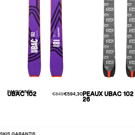
RANDONNÉE
UBAC 102
PEAUX UBAC 102 
€849
€594,30
26
SKIS GARANTIS