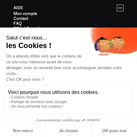
AIDE
Mon compte
Contact
FAQ
SAV et Garantie
Livraisons & Retours
Instructions de montage
SKIS FREERIDE
Tous les skis de Freeride
Equipement Freeride
Guide des tailles Freeride
Cartes Cadeaux
Last Chance
SKIS RANDONNÉE
Tous les skis de Randonnée
Equipement Randonnée
Guide des tailles Randonnée
Cartes Cadeaux
Last Chance
SKIS ALL MOUNTAIN
Tous les skis All Mountain