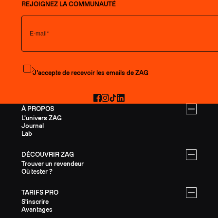
REJOIGNEZ LA COMMUNAUTÉ
S'abonner à la newsletter
J’accepte de recevoir les emails de ZAG
Facebook
Instagram
TikTok
LinkedIn
À PROPOS
L'univers ZAG
Journal
Lab
DÉCOUVRIR ZAG
Trouver un revendeur
Où tester ?
TARIFS PRO
S'inscrire
Avantages