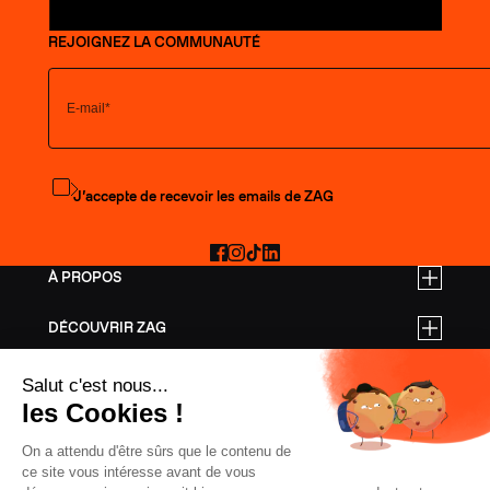
REJOIGNEZ LA COMMUNAUTÉ
S'abonner à la newsletter
J’accepte de recevoir les emails de ZAG
Facebook
Instagram
TikTok
LinkedIn
À PROPOS
DÉCOUVRIR ZAG
TARIFS PRO
AIDE
SKIS FREERIDE