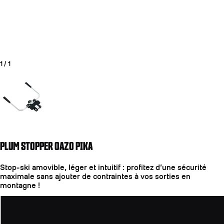
1
/
1
Aller à la diapositive 1
PLUM STOPPER OAZO PIKA
Stop-ski amovible, léger et intuitif : profitez d’une sécurité
maximale sans ajouter de contraintes à vos sorties en
montagne !