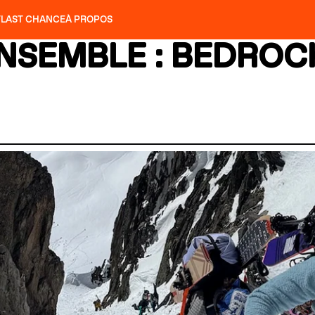
T
LAST CHANCE
À PROPOS
NS
SLAP 92
UBAC 102
SLAP 112
SLAP 92
UBAC 
NSEMBLE : BEDROCK
COUTEAUX
P 104 LITE
RECHERCHER