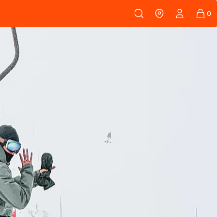
108
PEAUX