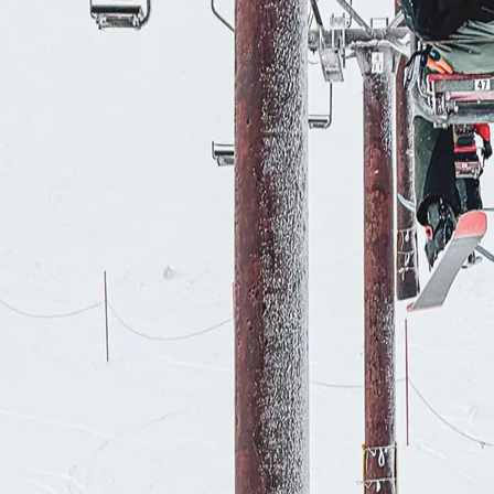
RECHERCHES POPULAI
Skis freeride
Equ