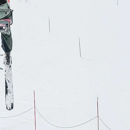
RES
ipement