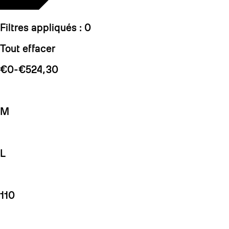
Filtres appliqués :
0
Tout effacer
€0-€524,30
M
L
110