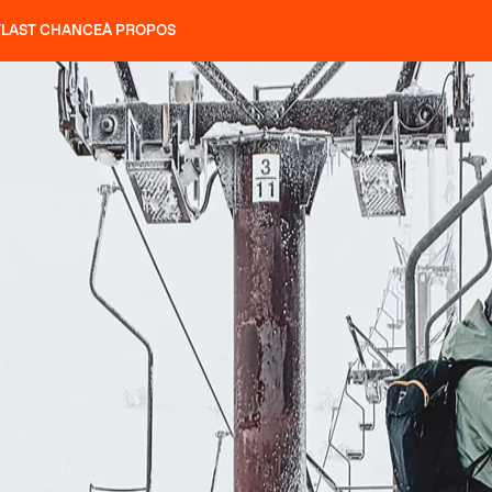
T
LAST CHANCE
À PROPOS
NS
SLAP 92
UBAC 102
SLAP 112
SLAP 92
UBAC 
COUTEAUX
P 104 LITE
RECHERCHER