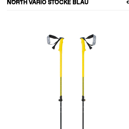
STÖCKE
NORTH VARIO STÖCKE BLAU
€