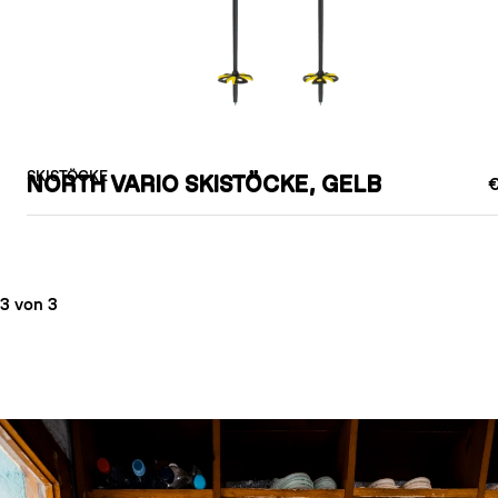
SKISTÖCKE
NORTH VARIO SKISTÖCKE, GELB
€
3 von 3