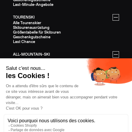
Last-Minute-Angebote
TOURENSKI
Alle Tourenskier
Skitourenausrüstung
Größentabelle für Skitouren
Geschenkgutscheine
Last Chance
ALL-MOUNTAIN-SKI
Alle All-Mountain-Ski
All-Mountain-Ausrüstung
All-Mountain-Größentabelle
Geschenkgutscheine
Last Chance
AUSSTATTUNG
Die gesamte Ausrüstung
Helme
Bindungen
Stöcke
Felle
Steigeisen
Bekleidung
Geschenkkarten