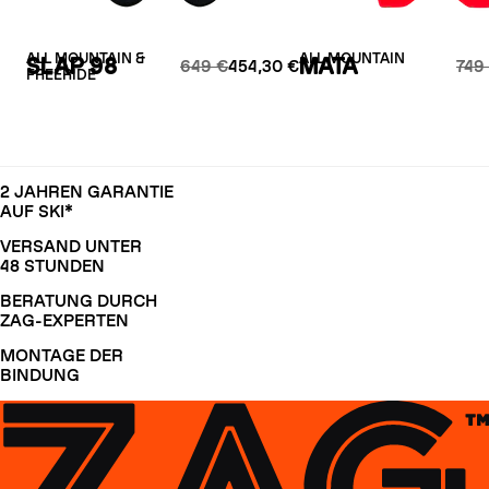
ALL MOUNTAIN &
ALL MOUNTAIN
SLAP 98
MATA
649 €
454,30 €
749
FREERIDE
2 JAHREN GARANTIE
AUF SKI*
VERSAND UNTER
48 STUNDEN
BERATUNG DURCH
ZAG-EXPERTEN
MONTAGE DER
BINDUNG