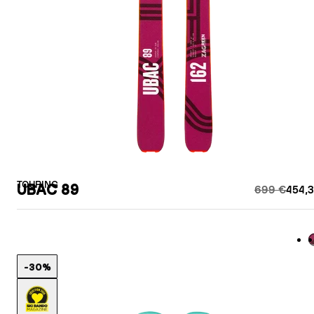
TOURING
UBAC 89
699 €
454,3
B
-30%