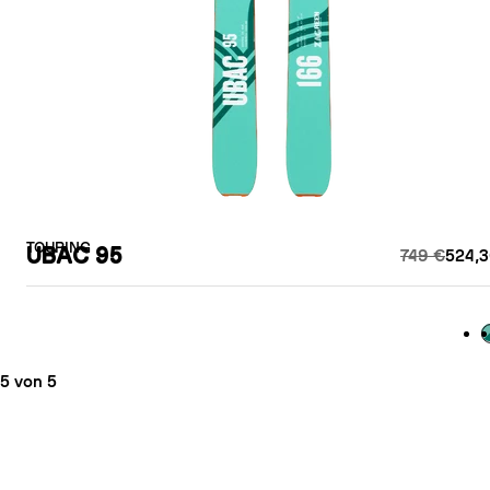
TOURING
UBAC 95
749 €
524,3
G
5 von 5