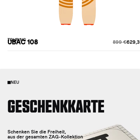
TOURING
UBAC 108
899 €
629,3
NEU
GESCHENKKARTE
Schenken Sie die Freiheit,
aus der gesamten ZAG-Kollektion