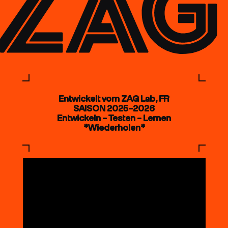
Entwickelt vom ZAG Lab, FR
SAISON 2025–2026
Entwickeln – Testen – Lernen
*Wiederholen*