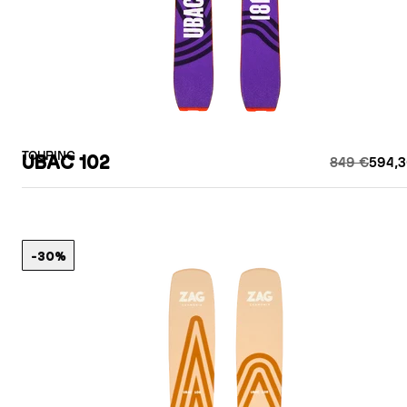
TOURING
UBAC 102
849 €
594,3
-30%