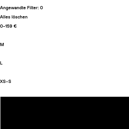
Angewandte Filter:
0
Alles löschen
0–159 €
M
L
XS–S