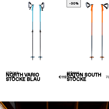
-30%
STÖCKE
STÖCKE
NORTH VARIO
BATON SOUTH
€119
7
STÖCKE BLAU
STÖCKE