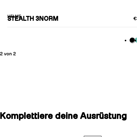
HELME
STEALTH 3NORM
€
Sc
M
2 von 2
Komplettiere deine Ausrüstung