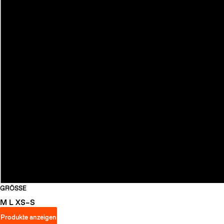
GRÖSSE
M
L
XS–S
Produkte anzeigen