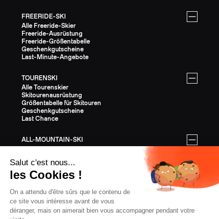
FREERIDE-SKI
Alle Freeride-Skier
Freeride-Ausrüstung
Freeride-Größentabelle
Geschenkgutscheine
Last-Minute-Angebote
TOURENSKI
Alle Tourenskier
Skitourenausrüstung
Größentabelle für Skitouren
Geschenkgutscheine
Last Chance
ALL-MOUNTAIN-SKI
Alle All-Mountain-Ski
All-Mountain-Ausrüstung
All-Mountain-Größentabelle
Geschenkgutscheine
Last Chance
AUSSTATTUNG
Die gesamte Ausrüstung
Helme