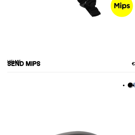
HELME
SEND MIPS
€
Sc
B