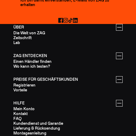
Den Newsletter abonnieren
Ich bin damit einverstanden, E-Mails von ZAG zu
erhalten
Facebook
Instagram
TikTok
LinkedIn
ÜBER
Die Welt von ZAG
Zeitschrift
Lab
ZAG ENTDECKEN
Einen Händler finden
Wo kann ich testen?
PREISE FÜR GESCHÄFTSKUNDEN
Registrieren
Vorteile
HILFE
Mein Konto
Kontakt
FAQ
Kundendienst und Garantie
Lieferung & Rücksendung
Montageanleitung