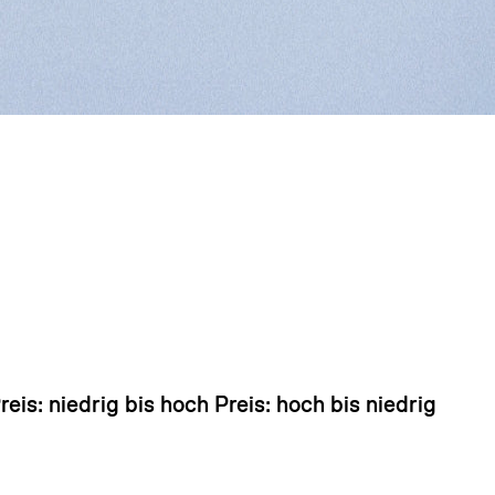
 sieht so aus, als hätten Sie noch nichts hinzugefü
reis: niedrig bis hoch
Preis: hoch bis niedrig