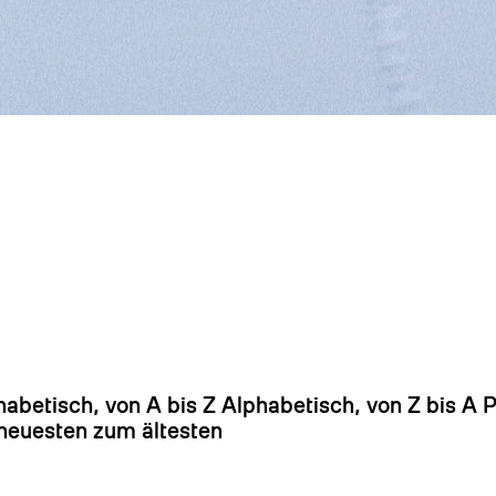
Es
habetisch, von A bis Z
Alphabetisch, von Z bis A
P
euesten zum ältesten