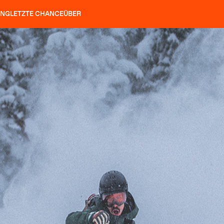
UNG
LETZTE CHANCE
ÜBER
ÖCKE
SLAP 92
UBAC 102
SLAP 112
SLAP 92
UBAC
HARSCHEISEN
P 104 LITE
SUCHEN