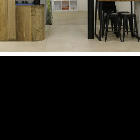
RECHERCHES POPULAI
Skis freeride
Equ