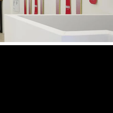
RES
ipement