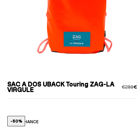
SAC A DOS UBACK Touring ZAG-LA
€289
€
VIRGULE
-50%
LAST CHANCE