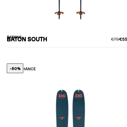
BATONS
BATON SOUTH
€79
€55
-50%
LAST CHANCE