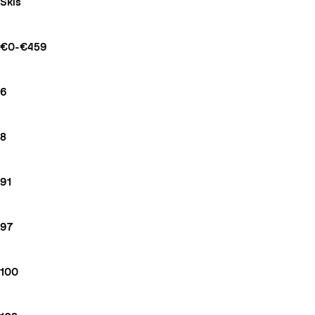
Skis
€0-€459
6
8
91
97
100