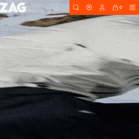
Passer au contenu
Support
ZAG
Où nous tr
RECHERCHES POPULAIRES
Skis freeride
Equipement
SLAP 98
On dirait que
vous n'avez
encore rien
ajouté.
MATA TI
MAT
Changeons cela.
UBAC 89
UBA
NOUVEAU
Cartes 
CASQUES