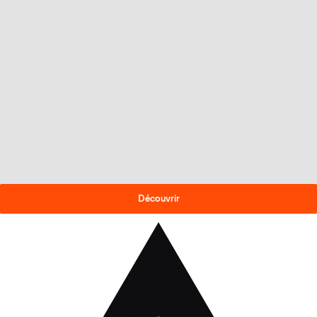
OFFRE DE FIN DE SAISON
-30% sur les skis 2025-26
!
Découvrir