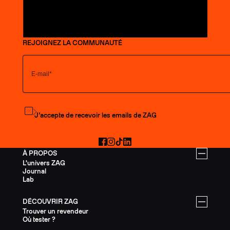
REJOIGNEZ LA COMMUNAUTÉ
S'abonner à la newsletter
J’accepte de recevoir les emails de ZAG
Facebook
Instagram
TikTok
LinkedIn
À PROPOS
L'univers ZAG
Journal
Lab
DÉCOUVRIR ZAG
Trouver un revendeur
Où tester ?