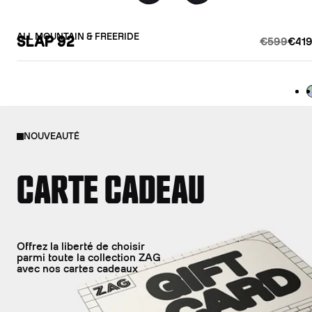
ALL MOUNTAIN & FREERIDE
SLAP 92
€599
€419
L
NOUVEAUTÉ
CARTE CADEAU
Offrez la liberté de choisir
parmi toute la collection ZAG
avec nos cartes cadeaux