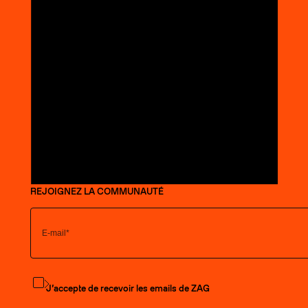
REJOIGNEZ LA COMMUNAUTÉ
S'abonner à la newsletter
J’accepte de recevoir les emails de ZAG