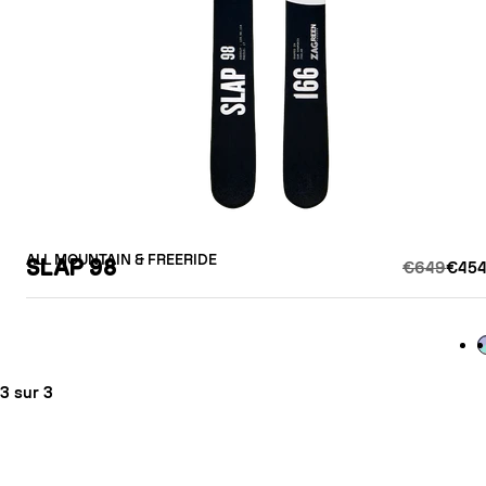
ALL MOUNTAIN & FREERIDE
SLAP 98
€649
€454
L
3 sur 3