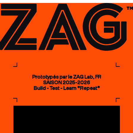
Prototypés par le ZAG Lab, FR
SAISON 2025-2026
Build - Test - Learn *Repeat*