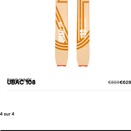
RANDONNÉE
UBAC 108
€899
€629
4 sur 4