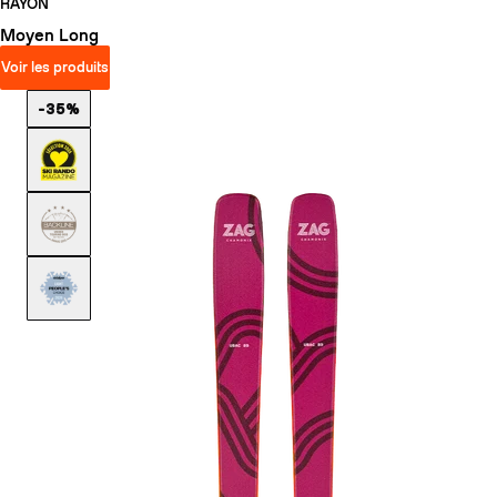
RAYON
Moyen
Long
Voir les produits
-35%