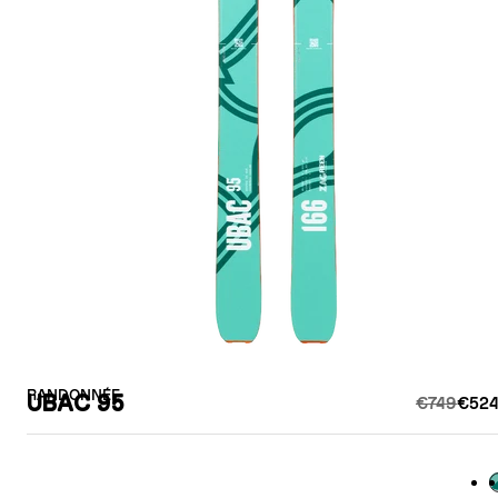
RANDONNÉE
UBAC 95
€749
€524
G