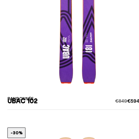
RANDONNÉE
UBAC 102
€849
€594
-30%