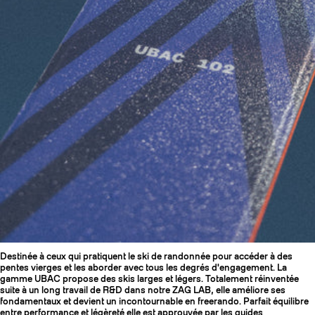
Destinée à ceux qui pratiquent le ski de randonnée pour accéder à des
pentes vierges et les aborder avec tous les degrés d'engagement. La
gamme UBAC propose des skis larges et légers. Totalement réinventée
suite à un long travail de R&D dans notre ZAG LAB, elle améliore ses
fondamentaux et devient un incontournable en freerando. Parfait équilibre
entre performance et légèreté elle est approuvée par les guides