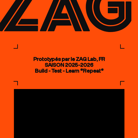
Prototypés par le ZAG Lab, FR
SAISON 2025-2026
Build - Test - Learn *Repeat*