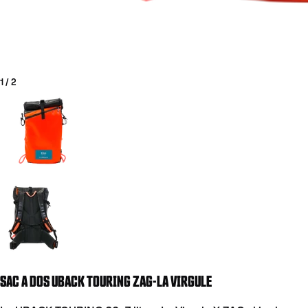
1
/
2
Aller à la diapositive 1
Aller à la diapositive 2
COUTEAUX
SAC A DOS UBACK TOURING ZAG-LA VIRGULE