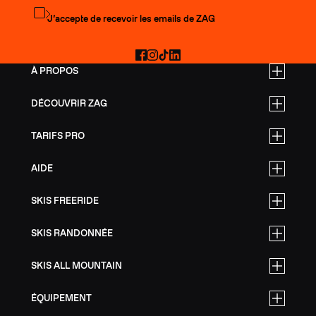
S'abonner à la newsletter
J’accepte de recevoir les emails de ZAG
Facebook
Instagram
TikTok
LinkedIn
À PROPOS
DÉCOUVRIR ZAG
TARIFS PRO
AIDE
SKIS FREERIDE
SKIS RANDONNÉE
SKIS ALL MOUNTAIN
ÉQUIPEMENT