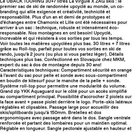
Le UBACK TOURING 30+7 litres La Virgule X ZAG skis : le
premier sac de ski de randonnée upcyclé au monde, un co-
branding qui allie exigence et créativité, technicité et
responsabilité. Plus d'un an et demi de prototypes et
d’échanges entre Chamonix et Lille ont été nécessaires pour
arriver à un sac : technique, robuste et intensément éco-
responsable. Nos montagnes en ont besoin! Upcyclé,
increvable et qui résistera à vos sorties par tous les temps.
Voir toutes les matières upcyclées plus bas. 30 litres + 7 litres
grâce au Roll-top, parfait pour toutes vos sorties en ski de
rando, jusqu'à 2 jours (ou plus si vous partez léger). Détails
techniques plus bas. Confectionné en Slovaquie chez MKM,
expert du sac à dos de montagne depuis 30 ans!
Caracteristiques techniques: Compartiment sécurité en orange
à l’avant du sac pour pelle et sonde avec sous-compartiment
en boudin de kitesurf pour le manche de la pelle + sonde.
Système roll-top pour permettre une modularité du volume.
Grand zip YKK Aquaguard sur le côté pour un accès simplifié
au compartiment principal. Possibilité d'accrocher 2 piolets sur
la face avant + passe piolet derrière le logo. Porte-skis latéraux
réglables et clipsables. Passage large pour accueillir des
skis/splitboards jusqu'à 150mm. Bretelles et dos
ergonomiques avec passage aéré dans le dos. Sangle ventrale
renforcée et partant des lombaires pour un maintien optimal.
Réglable en longueur. Sangle pectorale ajustable en hauteur et