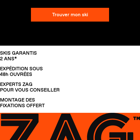
Trouver mon ski
SLAP 104
LITE
SLAP 92
SLA
SKIS GARANTIS
UBAC 102
UBAC
2 ANS*
EXPÉDITION SOUS
48h OUVRÉES
EXPERTS ZAG
POUR VOUS CONSEILLER
MONTAGE DES
FIXATIONS OFFERT
BÂTONS
F