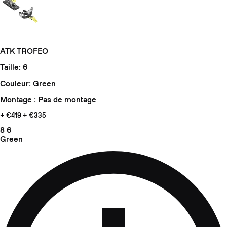
ATK TROFEO
Taille: 6
Couleur: Green
Montage : Pas de montage
+ €419
+ €335
8
6
Green