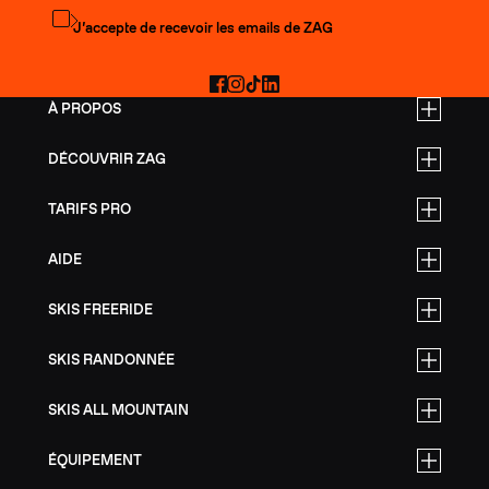
S'abonner à la newsletter
J’accepte de recevoir les emails de ZAG
Facebook
Instagram
TikTok
LinkedIn
À PROPOS
DÉCOUVRIR ZAG
TARIFS PRO
AIDE
SKIS FREERIDE
SKIS RANDONNÉE
SKIS ALL MOUNTAIN
ÉQUIPEMENT