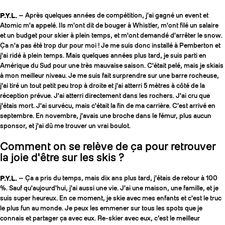
P.Y.L.
— Après quelques années de compétition, j'ai gagné un event et
Atomic m'a appelé. Ils m'ont dit de bouger à Whistler, m'ont filé un salaire
et un budget pour skier à plein temps, et m'ont demandé d'arrêter le snow.
Ça n'a pas été trop dur pour moi ! Je me suis donc installé à Pemberton et
j'ai ridé à plein temps. Mais quelques années plus tard, je suis parti en
Amérique du Sud pour une très mauvaise saison. C'était pelé, mais je skiais
à mon meilleur niveau. Je me suis fait surprendre sur une barre rocheuse,
j'ai tiré un tout petit peu trop à droite et j'ai atterri 5 mètres à côté de la
réception prévue. J'ai atterri directement dans les rochers. J'ai cru que
j'étais mort. J'ai survécu, mais c'était la fin de ma carrière. C'est arrivé en
septembre. En novembre, j'avais une broche dans le fémur, plus aucun
sponsor, et j'ai dû me trouver un vrai boulot.
Comment on se relève de ça pour retrouver
la joie d'être sur les skis ?
P.Y.L.
— Ça a pris du temps, mais dix ans plus tard, j'étais de retour à 100
%. Sauf qu'aujourd'hui, j'ai aussi une vie. J'ai une maison, une famille, et je
suis super heureux. En ce moment, je skie avec mes enfants et c'est le truc
le plus fun au monde. Je peux les emmener sur tous les spots que je
connais et partager ça avec eux. Re-skier avec eux, c’est le meilleur