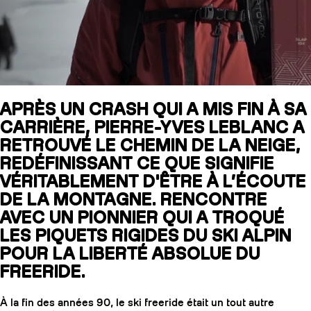
SLAP 104
LITE
SLAP 92
SLA
APRÈS UN CRASH QUI A MIS FIN À SA
CARRIÈRE, PIERRE-YVES LEBLANC A
UBAC 102
UBAC
RETROUVÉ LE CHEMIN DE LA NEIGE,
REDÉFINISSANT CE QUE SIGNIFIE
VÉRITABLEMENT D'ÊTRE À L’ÉCOUTE
DE LA MONTAGNE. RENCONTRE
AVEC UN PIONNIER QUI A TROQUÉ
LES PIQUETS RIGIDES DU SKI ALPIN
POUR LA LIBERTÉ ABSOLUE DU
BÂTONS
F
FREERIDE.
À la fin des années 90, le ski freeride était un tout autre