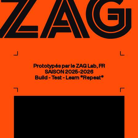
Prototypés par le ZAG Lab, FR
SAISON 2025-2026
Build - Test - Learn *Repeat*