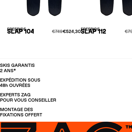
FREERIDE
FREERIDE
SLAP 104
SLAP 112
€749
€524,30
€7
SKIS GARANTIS
2 ANS*
EXPÉDITION SOUS
48h OUVRÉES
EXPERTS ZAG
POUR VOUS CONSEILLER
MONTAGE DES
FIXATIONS OFFERT