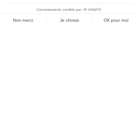
À PROPOS
L'univers ZAG
Journal
Lab
DÉCOUVRIR ZAG
Trouver un revendeur
Où tester ?
TARIFS PRO
S'inscrire
Avantages
AIDE
Mon compte
Contact
FAQ
SAV et Garantie
Livraisons & Retours
Instructions de montage
SKIS FREERIDE
Tous les skis de Freeride
Equipement Freeride
Guide des tailles Freeride