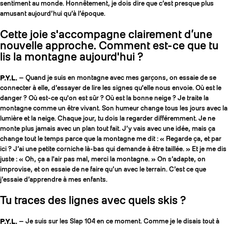
sentiment au monde. Honnêtement, je dois dire que c’est presque plus
amusant aujourd’hui qu’à l’époque.
Cette joie s'accompagne clairement d’une
nouvelle approche. Comment est-ce que tu
lis la montagne aujourd'hui ?
P.Y.L.
— Quand je suis en montagne avec mes garçons, on essaie de se
connecter à elle, d’essayer de lire les signes qu'elle nous envoie. Où est le
danger ? Où est-ce qu'on est sûr ? Où est la bonne neige ? Je traite la
montagne comme un être vivant. Son humeur change tous les jours avec la
lumière et la neige. Chaque jour, tu dois la regarder différemment. Je ne
monte plus jamais avec un plan tout fait. J’y vais avec une idée, mais ça
change tout le temps parce que la montagne me dit : « Regarde ça, et par
ici ? J’ai une petite corniche là-bas qui demande à être taillée. » Et je me dis
juste : « Oh, ça a l'air pas mal, merci la montagne. » On s’adapte, on
improvise, et on essaie de ne faire qu’un avec le terrain. C’est ce que
j’essaie d’apprendre à mes enfants.
Tu traces des lignes avec quels skis ?
P.Y.L.
— Je suis sur les Slap 104 en ce moment. Comme je le disais tout à