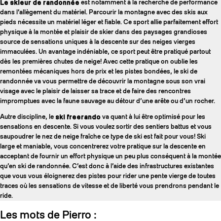
Le skieur de randonnée
est notamment à la recherche de performance
dans l’allègement du matériel. Parcourir la montagne avec des skis aux
pieds nécessite un matériel léger et fiable. Ce sport allie parfaitement effort
physique à la montée et plaisir de skier dans des paysages grandioses
source de sensations uniques à la descente sur des neiges vierges
immaculées. Un avantage indéniable, ce sport peut être pratiqué partout
dès les premières chutes de neige! Avec cette pratique on oublie les
remontées mécaniques hors de prix et les pistes bondées, le ski de
randonnée va vous permettre de découvrir la montagne sous son vrai
visage avec le plaisir de laisser sa trace et de faire des rencontres
impromptues avec la faune sauvage au détour d’une arête ou d’un rocher.
Autre discipline, le
ski freerando
va quant à lui être optimisé pour les
sensations en descente. Si vous voulez sortir des sentiers battus et vous
saupoudrer le nez de neige fraîche ce type de ski est fait pour vous! Ski
large et maniable, vous concentrerez votre pratique sur la descente en
acceptant de fournir un effort physique un peu plus conséquent à la montée
qu’en ski de randonnée. C’est donc à l’aide des infrastructures existantes
que vous vous éloignerez des pistes pour rider une pente vierge de toutes
traces où les sensations de vitesse et de liberté vous prendrons pendant le
ride.
Les mots de Pierro :