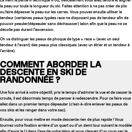
Là vient la partie « technique » où, délicatement vous allez tendre et aligner
la peau sur toute la longueur du ski. Faites attention à ne pas créer de plis
ou faire dépasser la peau sur les carres. Vous pouvez ensuite utiliser le
tendeur (certaines peaux typées race ne disposent pas de tendeur afin de
pouvoir peauter/dépeauter sans déchausser) talon afin que la peau ne se
décolle pas durant l’ascension.
On va distinguer les peaux de phoque de type « race » (avec un seul
tendeur à l’avant) des peaux plus classiques (avec un étrier et un tendeur à
l’arrière).
COMMENT ABORDER LA
DESCENTE EN SKI DE
RANDONNÉE ?
Une fois arrivé à votre objectif, pris le temps d’admirer la vue et de casser la
croute, il est désormais temps de penser à redescendre. Pour ce faire vous
allez dans un premier temps dépeauter (c’est-à-dire enlever les peaux de
vos skis et les ranger dans votre sac).
Ensuite, pour vous mettre en mode descente rien de plus rapide ! Vous
tournez votre fixation arrière d’un quart ou d’un demi tour suivant le modèle
afin d’avoir le U dans l’axe de votre talon et vous claquez d’un coup sec le