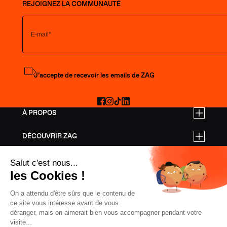
REJOIGNEZ LA COMMUNAUTÉ
S'abonner à la newsletter
J’accepte de recevoir les emails de ZAG
Facebook
Instagram
TikTok
LinkedIn
À PROPOS
DÉCOUVRIR ZAG
TARIFS PRO
AIDE
SKIS FREERIDE