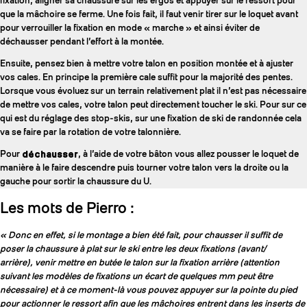
fixation, aligner sa chaussure sur les ergos et appuyer sur le ressort pour
que la mâchoire se ferme. Une fois fait, il faut venir tirer sur le loquet avant
pour verrouiller la fixation en mode « marche » et ainsi éviter de
déchausser pendant l’effort à la montée.
Ensuite, pensez bien à mettre votre talon en position montée et à ajuster
vos cales. En principe la première cale suffit pour la majorité des pentes.
Lorsque vous évoluez sur un terrain relativement plat il n’est pas nécessaire
de mettre vos cales, votre talon peut directement toucher le ski. Pour sur ce
qui est du réglage des stop-skis, sur une fixation de ski de randonnée cela
va se faire par la rotation de votre talonnière.
Pour
déchausser
, à l’aide de votre bâton vous allez pousser le loquet de
manière à le faire descendre puis tourner votre talon vers la droite ou la
gauche pour sortir la chaussure du U.
Les mots de Pierro :
« Donc en effet, si le montage a bien été fait, pour chausser il suffit de
poser la chaussure à plat sur le ski entre les deux fixations (avant/
arrière), venir mettre en butée le talon sur la fixation arrière (attention
suivant les modèles de fixations un écart de quelques mm peut être
nécessaire) et à ce moment-là vous pouvez appuyer sur la pointe du pied
pour actionner le ressort afin que les mâchoires entrent dans les inserts de