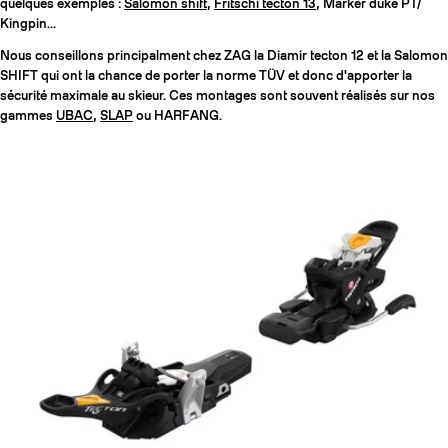
quelques exemples :
Salomon shift
,
Fritschi tecton 13
, Marker duke PT/
Kingpin...
Nous conseillons principalment chez ZAG la Diamir tecton 12 et la Salomon
SHIFT qui ont la chance de porter la norme TÜV et donc d'apporter la
sécurité maximale au skieur. Ces montages sont souvent réalisés sur nos
gammes
UBAC
,
SLAP
ou HARFANG.