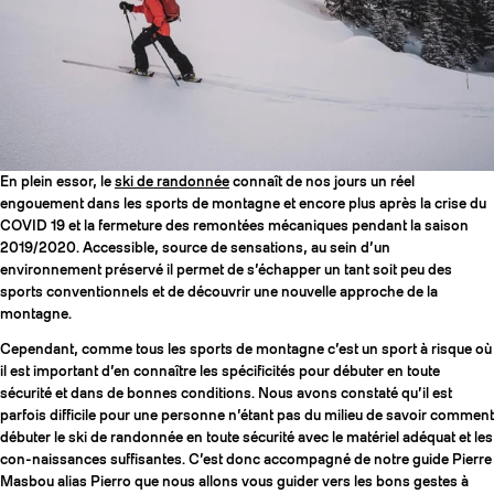
SLAP 104
LITE
SLAP 92
SLA
En plein essor, le
ski de randonnée
connaît de nos jours un réel
UBAC 102
UBAC
engouement dans les sports de montagne et encore plus après la crise du
COVID 19 et la fermeture des remontées mécaniques pendant la saison
2019/2020. Accessible, source de sensations, au sein d’un
environnement préservé il permet de s’échapper un tant soit peu des
sports conventionnels et de découvrir une nouvelle approche de la
montagne.
Cependant, comme tous les sports de montagne c’est un sport à risque où
il est important d’en connaître les spécificités pour débuter en toute
sécurité et dans de bonnes conditions. Nous avons constaté qu’il est
BÂTONS
F
parfois difficile pour une personne n’étant pas du milieu de savoir comment
débuter le ski de randonnée en toute sécurité avec le matériel adéquat et les
con-naissances suffisantes. C’est donc accompagné de notre guide Pierre
Masbou alias Pierro que nous allons vous guider vers les bons gestes à