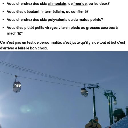
Vous cherchez des skis
all moutain
, de
freeride
, ou les deux?
Vous êtes débutant, intermédiaire, ou confirmé?
Vous cherchez des skis polyvalents ou du matos pointu?
Vous êtes plutôt petits virages vite en pieds ou grosses courbes à
mach 12?
Ce n’est pas un test de personnalité, c’est juste qu’il y a de tout et but c’est
d’arriver à faire le bon choix.