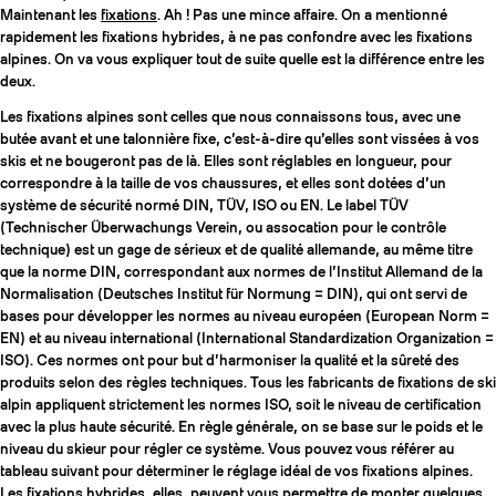
Maintenant les
fixations
. Ah ! Pas une mince affaire. On a mentionné
rapidement les fixations hybrides, à ne pas confondre avec les fixations
alpines. On va vous expliquer tout de suite quelle est la différence entre les
deux.
Les fixations alpines sont celles que nous connaissons tous, avec une
butée avant et une talonnière fixe, c’est-à-dire qu’elles sont vissées à vos
skis et ne bougeront pas de là. Elles sont réglables en longueur, pour
correspondre à la taille de vos chaussures, et elles sont dotées d’un
système de sécurité normé DIN, TÜV, ISO ou EN. Le label TÜV
(Technischer Überwachungs Verein, ou assocation pour le contrôle
technique) est un gage de sérieux et de qualité allemande, au même titre
que la norme DIN, correspondant aux normes de l’Institut Allemand de la
Normalisation (Deutsches Institut für Normung = DIN), qui ont servi de
bases pour développer les normes au niveau européen (European Norm =
EN) et au niveau international (International Standardization Organization =
ISO). Ces normes ont pour but d’harmoniser la qualité et la sûreté des
produits selon des règles techniques. Tous les fabricants de fixations de ski
alpin appliquent strictement les normes ISO, soit le niveau de certification
avec la plus haute sécurité. En règle générale, on se base sur le poids et le
niveau du skieur pour régler ce système. Vous pouvez vous référer au
tableau suivant pour déterminer le réglage idéal de vos fixations alpines.
Les fixations hybrides, elles, peuvent vous permettre de monter quelques