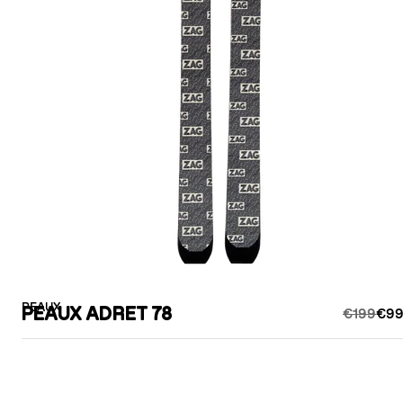
PEAUX
PEAUX ADRET 78
€199
€99