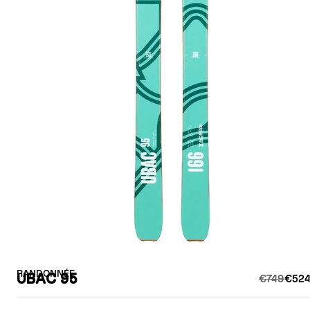
RANDONNÉE
UBAC 95
€749
€524