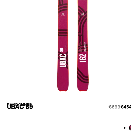
RANDONNÉE
UBAC 89
€699
€454
B