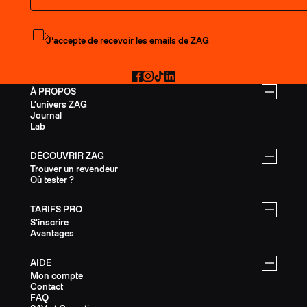
S'abonner à la newsletter
J’accepte de recevoir les emails de ZAG
Facebook
Instagram
TikTok
LinkedIn
À PROPOS
L'univers ZAG
Journal
Lab
DÉCOUVRIR ZAG
Trouver un revendeur
Où tester ?
TARIFS PRO
S'inscrire
Avantages
AIDE
Mon compte
Contact
FAQ