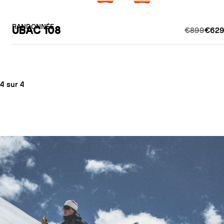
RANDONNÉE
UBAC 108
€899
€629
4 sur 4