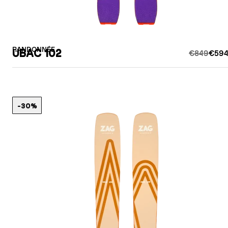
RANDONNÉE
UBAC 102
€849
€594
-30%