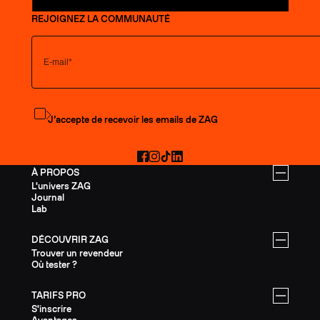
REJOIGNEZ LA COMMUNAUTÉ
S'abonner à la newsletter
J’accepte de recevoir les emails de ZAG
Facebook
Instagram
TikTok
LinkedIn
À PROPOS
L'univers ZAG
Journal
Lab
DÉCOUVRIR ZAG
Trouver un revendeur
Où tester ?
TARIFS PRO
S'inscrire