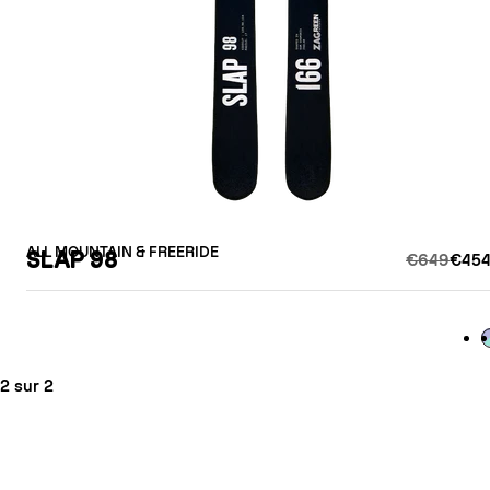
ALL MOUNTAIN & FREERIDE
SLAP 98
€649
€454
L
2 sur 2