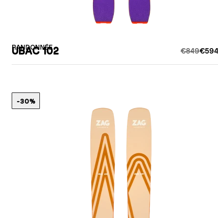
RANDONNÉE
UBAC 102
€849
€594
-30%