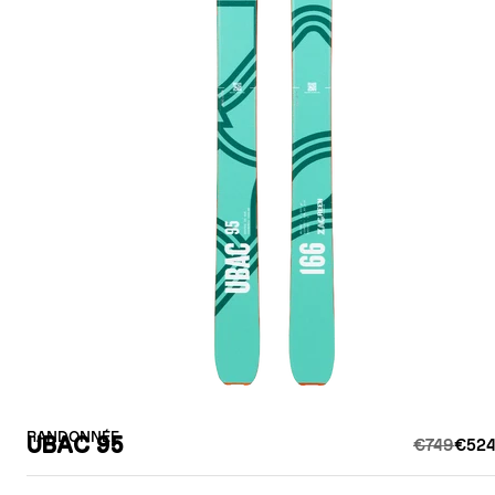
RANDONNÉE
UBAC 95
€749
€524