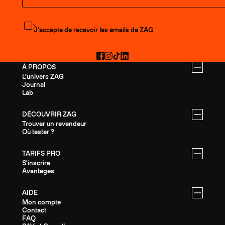
S'abonner à la newsletter
J’accepte de recevoir les emails de ZAG
Facebook
Instagram
TikTok
LinkedIn
À PROPOS
L'univers ZAG
Journal
Lab
DÉCOUVRIR ZAG
Trouver un revendeur
Où tester ?
TARIFS PRO
S'inscrire
Avantages
AIDE
Mon compte
Contact
FAQ