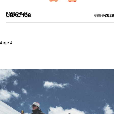
RANDONNÉE
UBAC 108
€899
€629
4 sur 4