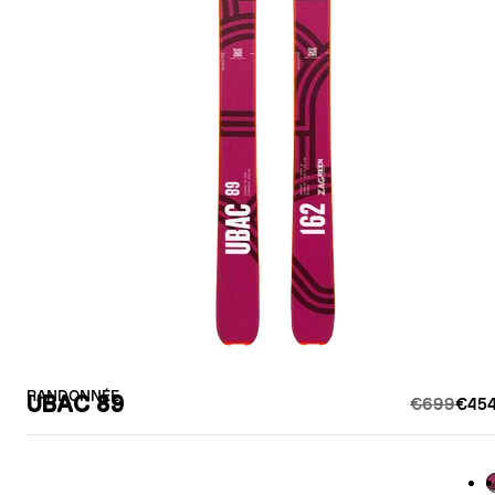
RANDONNÉE
UBAC 89
€699
€454
B