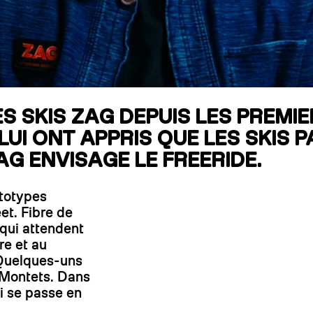
RECHERCHES POPULAI
Skis freeride
Equ
S SKIS ZAG DEPUIS LES PREMIE
I ONT APPRIS QUE LES SKIS PA
AG ENVISAGE LE FREERIDE.
ototypes
et. Fibre de
qui attendent
re et au
 Quelques-uns
s Montets. Dans
ui se passe en