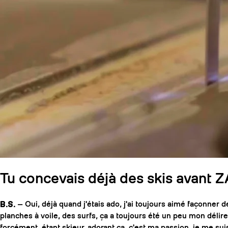
Tu concevais déjà des skis avant Z
B.S.
— Oui, déjà quand j'étais ado, j'ai toujours aimé façonner d
planches à voile, des surfs, ça a toujours été un peu mon délire
forcément, étant skieur, adorant ça, c'est ma passion, je me su