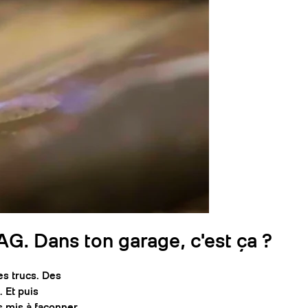
AG. Dans ton garage, c'est ça ?
es trucs. Des
. Et puis
is mis à façonner