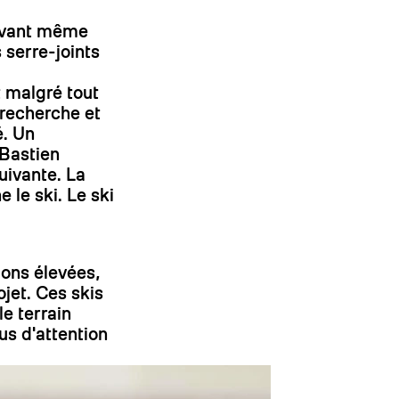
 avant même
On
serre-joints
t malgré tout
 recherche et
é. Un
 Bastien
uivante. La
 le ski. Le ski
ions élevées,
ojet. Ces skis
e terrain
us d'attention