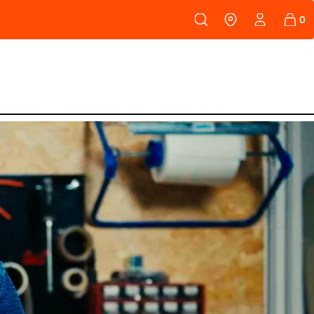
108
PEAUX