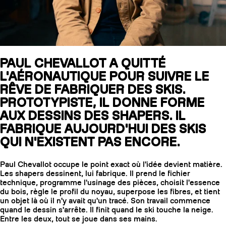
SLAP 104
LITE
PAUL CHEVALLOT A QUITTÉ
L'AÉRONAUTIQUE POUR SUIVRE LE
SLAP 92
SLA
RÊVE DE FABRIQUER DES SKIS.
UBAC 102
UBAC
PROTOTYPISTE, IL DONNE FORME
AUX DESSINS DES SHAPERS. IL
FABRIQUE AUJOURD'HUI DES SKIS
QUI N'EXISTENT PAS ENCORE.
Paul Chevallot occupe le point exact où l'idée devient matière.
Les shapers dessinent, lui fabrique. Il prend le fichier
technique, programme l'usinage des pièces, choisit l'essence
BÂTONS
F
du bois, règle le profil du noyau, superpose les fibres, et tient
un objet là où il n'y avait qu'un tracé. Son travail commence
quand le dessin s'arrête. Il finit quand le ski touche la neige.
Entre les deux, tout se joue dans ses mains.