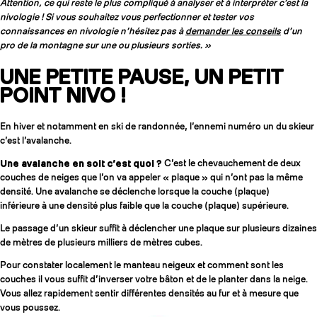
Attention, ce qui reste le plus compliqué à analyser et à interpréter c’est la
nivologie ! Si vous souhaitez vous perfectionner et tester vos
connaissances en nivologie n’hésitez pas à
demander les conseils
d’un
pro de la montagne sur une ou plusieurs sorties. »
UNE PETITE PAUSE, UN PETIT
POINT NIVO !
En hiver et notamment en ski de randonnée, l’ennemi numéro un du skieur
c’est l’avalanche.
Une avalanche en soit c’est quoi ?
C’est le chevauchement de deux
couches de neiges que l’on va appeler « plaque » qui n’ont pas la même
densité. Une avalanche se déclenche lorsque la couche (plaque)
inférieure à une densité plus faible que la couche (plaque) supérieure.
Le passage d’un skieur suffit à déclencher une plaque sur plusieurs dizaines
de mètres de plusieurs milliers de mètres cubes.
Pour constater localement le manteau neigeux et comment sont les
couches il vous suffit d’inverser votre bâton et de le planter dans la neige.
Vous allez rapidement sentir différentes densités au fur et à mesure que
vous poussez.