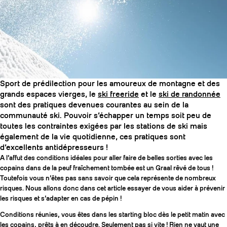
SLAP 104
LITE
SLAP 92
SLA
Sport de prédilection pour les amoureux de montagne et des
UBAC 102
UBAC
grands espaces vierges, le
ski freeride
et le
ski de randonnée
sont des pratiques devenues courantes au sein de la
communauté ski. Pouvoir s’échapper un temps soit peu de
toutes les contraintes exigées par les stations de ski mais
également de la vie quotidienne, ces pratiques sont
d’excellents antidépresseurs !
A l’affut des conditions idéales pour aller faire de belles sorties avec les
copains dans de la peuf fraîchement tombée est un Graal rêvé de tous !
Toutefois vous n’êtes pas sans savoir que cela représente de nombreux
BÂTONS
F
risques. Nous allons donc dans cet article essayer de vous aider à prévenir
les risques et s’adapter en cas de pépin !
Conditions réunies, vous êtes dans les starting bloc dès le petit matin avec
les copains, prêts à en découdre. Seulement pas si vite ! Rien ne vaut une