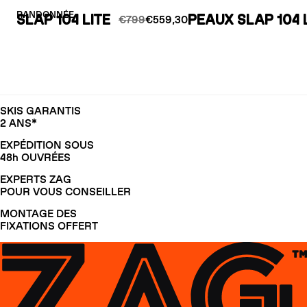
RANDONNÉE
SLAP 104 LITE
PEAUX SLAP 104 
€799
€559,30
SKIS GARANTIS
2 ANS*
EXPÉDITION SOUS
48h OUVRÉES
EXPERTS ZAG
POUR VOUS CONSEILLER
MONTAGE DES
FIXATIONS OFFERT