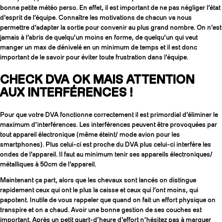
bonne petite météo perso. En effet, il est important de ne pas négliger l’état
d’esprit de l’équipe. Connaître les motivations de chacun va nous
permettre d’adapter la sortie pour convenir au plus grand nombre. On n’est
jamais à l’abris de quelqu’un moins en forme, de quelqu’un qui veut
manger un max de dénivelé en un minimum de temps et il est donc
important de le savoir pour éviter toute frustration dans l’équipe.
CHECK DVA OK MAIS ATTENTION
AUX INTERFÉRENCES !
Pour que votre DVA fonctionne correctement il est primordial d’éliminer le
maximum d’interférences. Les interférences peuvent être provoquées par
tout appareil électronique (même éteint/ mode avion pour les
smartphones). Plus celui-ci est proche du DVA plus celui-ci interfère les
COUTEAUX
ondes de l’appareil. Il faut au minimum tenir ses appareils électroniques/
métalliques à 50cm de l’appareil.
Maintenant ça part, alors que les chevaux sont lancés on distingue
rapidement ceux qui ont le plus la caisse et ceux qui l’ont moins, qui
papotent. Inutile de vous rappeler que quand on fait un effort physique on
transpire et on a chaud. Avoir une bonne gestion de ses couches est
important. Après un petit quart-d’heure d’effort n’hésitez pas à marquer